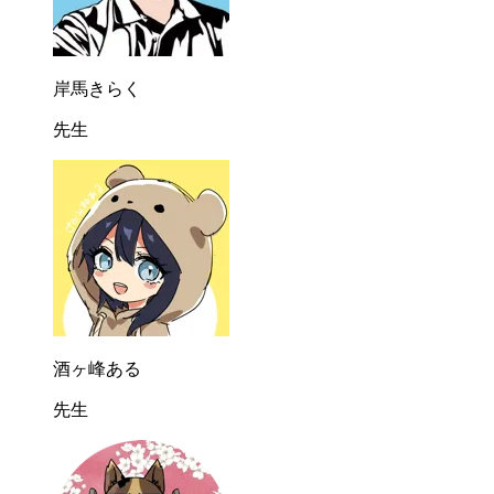
岸馬きらく
先生
酒ヶ峰ある
先生