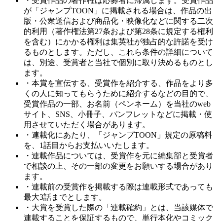
・受賞作品の著作権は応募者に帰属します。受賞作品
が「ジャンプTOON」に掲載される場合は、作品の出
版・公衆送信および商品化・映像化などに関する二次
的利用（著作権法第27条および第28条に規定する権利
を含む）にかかる権利は集英社が独占的な許諾を受け
るものとします。ただし、これら条件の詳細について
は、別途、受賞者と当社で個別に取り決めるものとし
ます。
・本賞を宣伝する、受賞作を紹介する、作品をより多
くの人に知ってもらうために紹介するなどの目的で、
受賞作品の一部、お名前（ペンネーム）を当社のweb
サイト、SNS、小冊子、パンフレットなどに掲載・使
用させていただく場合があります。
・連載化にあたり、「ジャンプTOON」規定の原稿料
を、1話目からお支払いいたします。
・連載作品については、受賞作を元に編集部と受賞者
で相談の上、その一部の変更をお願いする場合があり
ます。
・連載前の受賞作を掲載する際は連載形式であっても
最大3話までとします。
・大賞を受賞した際の「連載確約」とは、当該媒体で
連載することを保証するもので、単行本化やコミック