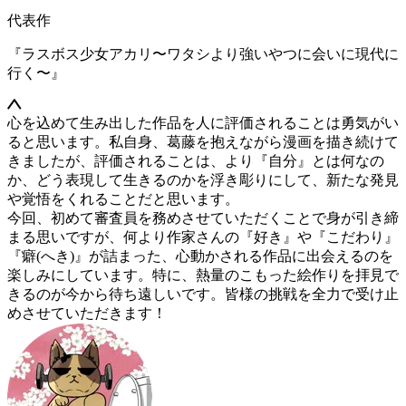
代表作
『ラスボス少女アカリ〜ワタシより強いやつに会いに現代に
行く〜』
心を込めて生み出した作品を人に評価されることは勇気がい
ると思います。私自身、葛藤を抱えながら漫画を描き続けて
きましたが、評価されることは、より『自分』とは何なの
か、どう表現して生きるのかを浮き彫りにして、新たな発見
や覚悟をくれることだと思います。
今回、初めて審査員を務めさせていただくことで身が引き締
まる思いですが、何より作家さんの『好き』や『こだわり』
『癖(へき)』が詰まった、心動かされる作品に出会えるのを
楽しみにしています。特に、熱量のこもった絵作りを拝見で
きるのが今から待ち遠しいです。皆様の挑戦を全力で受け止
めさせていただきます！