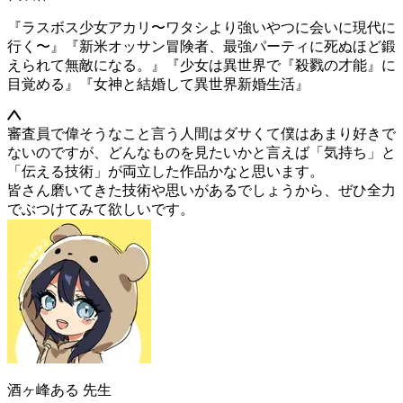
『ラスボス少女アカリ〜ワタシより強いやつに会いに現代に
行く〜』
『新米オッサン冒険者、最強パーティに死ぬほど鍛
えられて無敵になる。』
『少女は異世界で『殺戮の才能』に
目覚める』
『女神と結婚して異世界新婚生活』
審査員で偉そうなこと言う人間はダサくて僕はあまり好きで
ないのですが、どんなものを見たいかと言えば「気持ち」と
「伝える技術」が両立した作品かなと思います。
皆さん磨いてきた技術や思いがあるでしょうから、ぜひ全力
でぶつけてみて欲しいです。
酒ヶ峰ある
先生